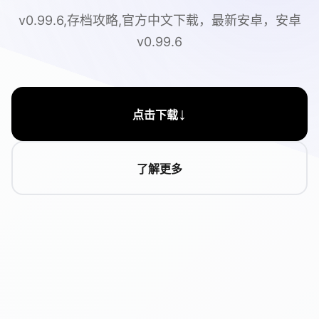
v0.99.6,存档攻略,官方中文下载，最新安卓，安卓
v0.99.6
↓
点击下载
了解更多