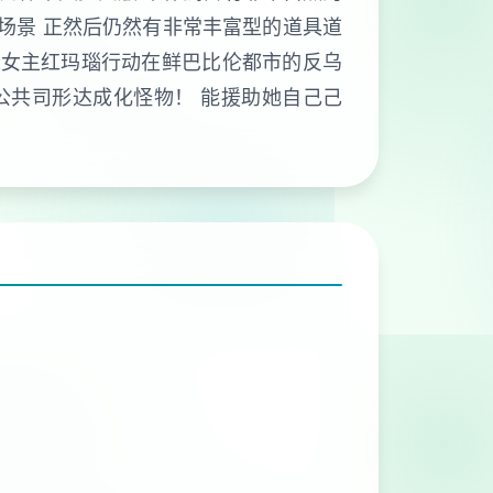
场景 正然后仍然有非常丰富型的道具道
们的女主红玛瑙行动在鲜巴比伦都市的反乌
公共司形达成化怪物！ 能援助她自己己