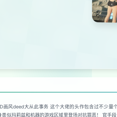
款3D画风deed大从此事务 这个大佬的头作包含过不少
置身类似玛莉兹和机器的游戏区域里登场对抗罪恶！ 官手