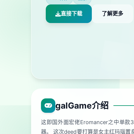
直接下载
了解更多
galGame介绍
这即国外面宏佬Eromancer之中单
器。 这次deed要打算是女主红玛瑙