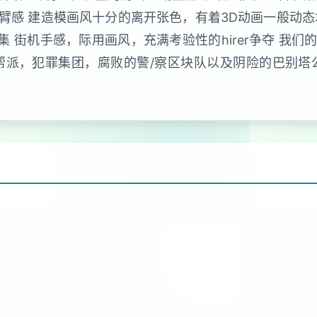
臂感 建造模画风十分的离开张色，有着3D动画一般动态
集 街机手感，际用画风，充满考验性的hirer争夺 我
帮派，犯罪集团，腐败的警/察区块队以及阴险的巴别塔