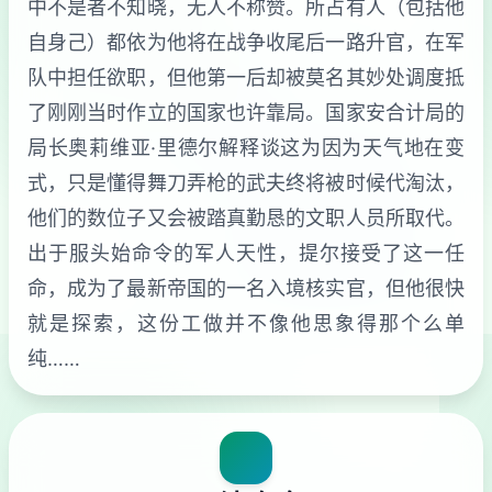
中不是者不知晓，无人不称赞。所占有人（包括他
自身己）都依为他将在战争收尾后一路升官，在军
队中担任欲职，但他第一后却被莫名其妙处调度抵
了刚刚当时作立的国家也许靠局。国家安合计局的
局长奥莉维亚·里德尔解释谈这为因为天气地在变
式，只是懂得舞刀弄枪的武夫终将被时候代淘汰，
他们的数位子又会被踏真勤恳的文职人员所取代。
出于服头始命令的军人天性，提尔接受了这一任
命，成为了最新帝国的一名入境核实官，但他很快
就是探索，这份工做并不像他思象得那个么单
纯……