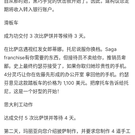
自从那时始，黑巧手党的伏击就开始了。因此，建构议您定
期将收入转入银行账户。
滑板车
成为功交付 3 次比萨饼并等候待 3 天。
在比萨店遇视红发女郎蒂娜。托尼说服你换档。Saga
franchise有你需要的东西，但接待员不卖给你，推销员卑
鄙。史上最终约瑟芬接受了，如果你取归她珍贵性的手机。
4分灵巧让你在佐藤先形成的办公开室 拿回他的手机。约瑟
芬意见这款踏板车的价格为 1,100 美元。把摩托车告诉给托
尼，这是一个好型的开始！
思大利工动作
达成交付 5 次比萨饼并等待 4 天。
第二天，玛丽亚向您介绍披萨制作，并要求您制作 4 道手工