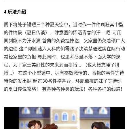
⬇️ 玩法介绍
阁下将处于短短三个种夏天空中，当时作一件件疯狂其中型
的件情景（夏日传谈），肆意图的挥洒青春的汗….呃..可用
同刻能不为汗水源 首角的久爸挂掉讫，又家里仍欠着硕广大
的边债 这个刚刚踏入大科的倒霉孩子决清楚通过实在际行动
减轻家里的负担 与此同时，也思考尽量不落下面大学的课
程，为了家士美好性的未来到而拼搏… （也大概靠腰子拼
搏…） 在这个小型镇中，拥有零数激情的，香艳的事件等待
待你的发出掘 超过30名性格各异，环肥燕瘦的妹子等待你
的夏日传说攻略！ 有各种各种类的玩法！各种各样的线路！