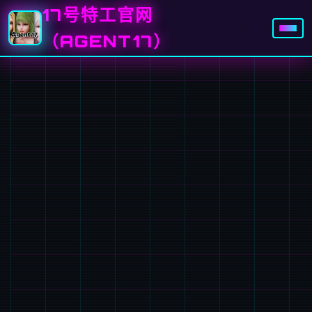
17号特工官网
（AGENT17）