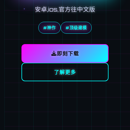
安卓,ios,官方往中文版
#神作
#顶级建模
即刻下载
了解更多