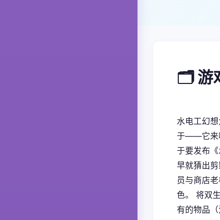
🗂️ 
水电工幻想
于——它来
于要发布《
早就猜出剪
员与商店老
色。 将双
有的物品（