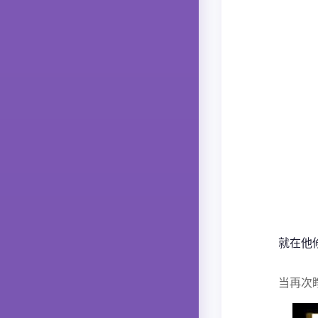
就在他
当再次