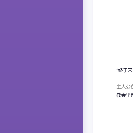
“终于
主人公
教会里