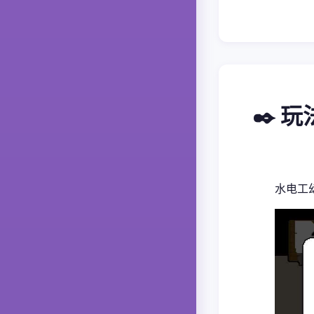
✒️ 
水电工