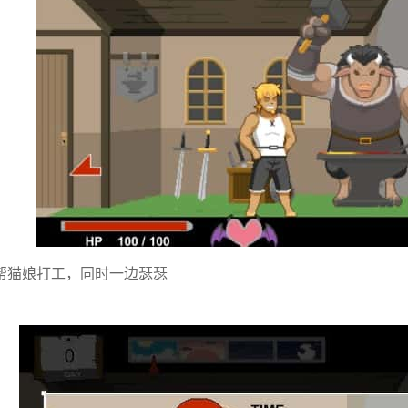
帮猫娘打工，同时一边瑟瑟