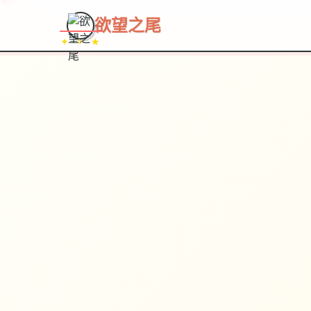
欲望之尾
✦ ✧ ★