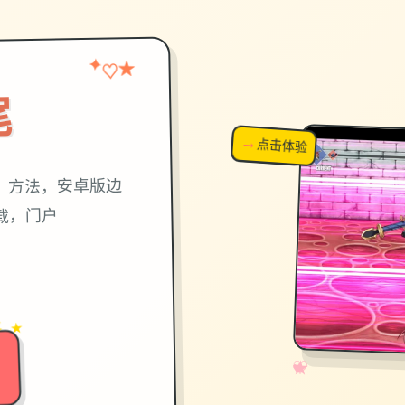
★
♡
✦
尾
→
↗
点击体验
超棒！
，方法，安卓版边
载，门户
→
✦ ★
✧
♡
★
♥