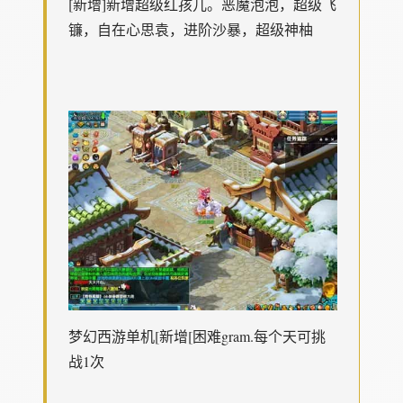
[新增]新增超级红孩儿。恶魔泡泡，超级飞
镰，自在心思袁，进阶沙暴，超级神柚
梦幻西游单机
[新增[困难gram.每个天可挑
战1次