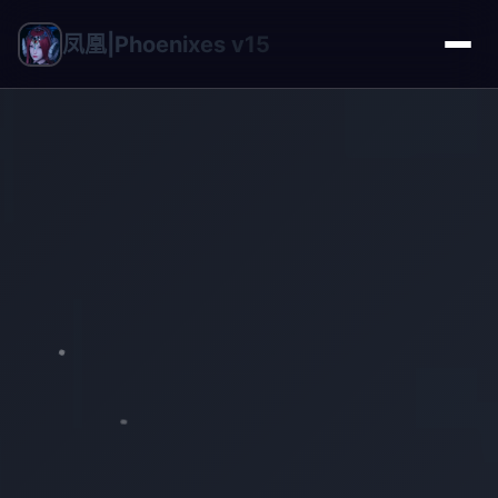
凤凰|Phoenixes v15