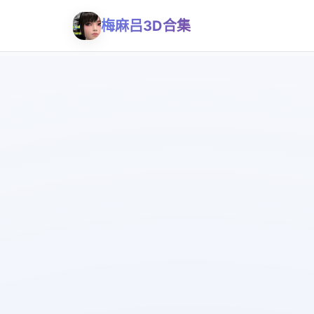
梅麻吕3D合集