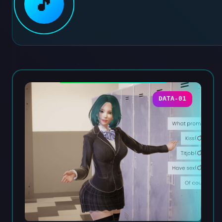
🎵
DATA-01