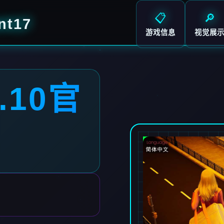
📋
🔎
nt17
游戏信息
视觉展
.10官
7