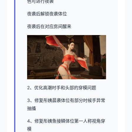
色可进行夜袭
夜袭后解锁夜袭体位
夜袭后在对应房间醒来
2、优化高潮时手和头部的穿模问题
3、修复彤姨晨袭体位有部分时候手异常
抽搐
4、修复彤姨鱼接鳞体位第一人称视角穿
模